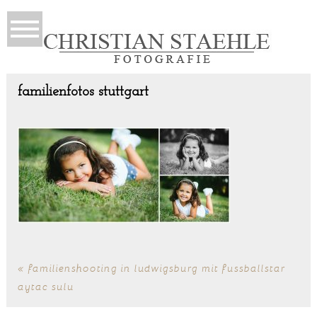
familienfotos stuttgart
«
familienshooting in ludwigsburg mit fussballstar
aytac sulu