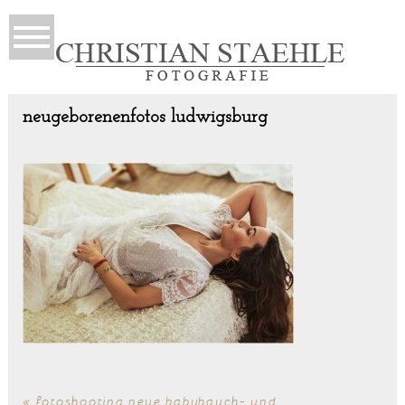
neugeborenenfotos ludwigsburg
«
fotoshooting neue babybauch- und