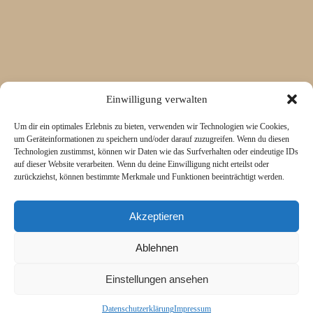
Einwilligung verwalten
Um dir ein optimales Erlebnis zu bieten, verwenden wir Technologien wie Cookies,
um Geräteinformationen zu speichern und/oder darauf zuzugreifen. Wenn du diesen
Technologien zustimmst, können wir Daten wie das Surfverhalten oder eindeutige IDs
auf dieser Website verarbeiten. Wenn du deine Einwilligung nicht erteilst oder
zurückziehst, können bestimmte Merkmale und Funktionen beeinträchtigt werden.
Akzeptieren
Ablehnen
Einstellungen ansehen
©2006-2025 Christian Staehle Fotografie | Fotograf Ludwigsburg |
Fotograf Stuttgart
|
P7 Photo Blog
|
DESIGN BY RED MET
Datenschutzerklärung
Impressum
YELLOW