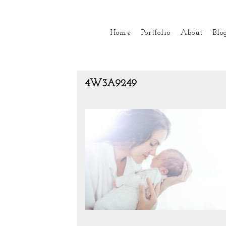
Home
Portfolio
About
Blo
4W3A9249