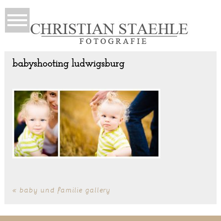
babyshooting ludwigsburg
«
baby und familie gallery