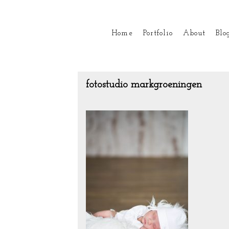
Home
Portfolio
About
Blo
fotostudio markgroeningen