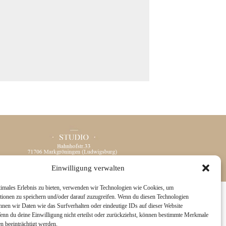
Einwilligung verwalten
timales Erlebnis zu bieten, verwenden wir Technologien wie Cookies, um
LOGSITE
|
DESIGN BY RED MET YELLOW
tionen zu speichern und/oder darauf zuzugreifen. Wenn du diesen Technologien
nnen wir Daten wie das Surfverhalten oder eindeutige IDs auf dieser Website
Wenn du deine Einwilligung nicht erteilst oder zurückziehst, können bestimmte Merkmale
n beeinträchtigt werden.