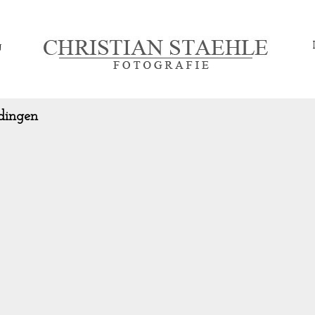
g
dingen