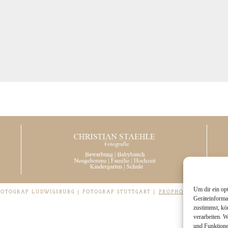
Um dir ein op
 FOTOGRAF LUDWIGSBURG | FOTOGRAF STUTTGART
|
PROPHOTO PHOTOGRA
Geräteinforma
zustimmst, kö
verarbeiten. 
und Funktione