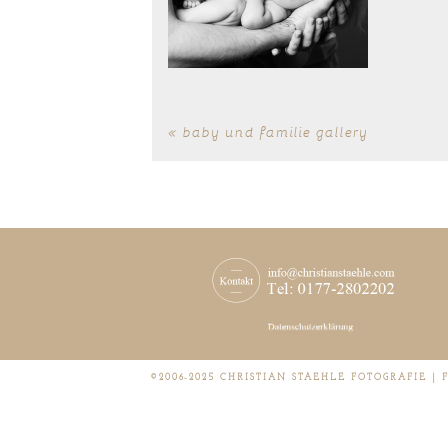
«
baby und familie gallery
©2006-2025 CHRISTIAN STAEHLE FOTOGRAFIE |