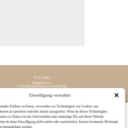
Einwilligung verwalten
timales Erlebnis zu bieten, verwenden wir Technologien wie Cookies, um
PHER TEMPLATE
|
DESIGN BY RED MET YELLOW
tionen zu speichern und/oder darauf zuzugreifen. Wenn du diesen Technologien
nnen wir Daten wie das Surfverhalten oder eindeutige IDs auf dieser Website
Wenn du deine Einwilligung nicht erteilst oder zurückziehst, können bestimmte Merkmale
n beeinträchtigt werden.