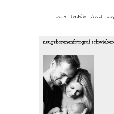
Home
Portfolio
About
Blo
neugeborenenfotograf schwieber