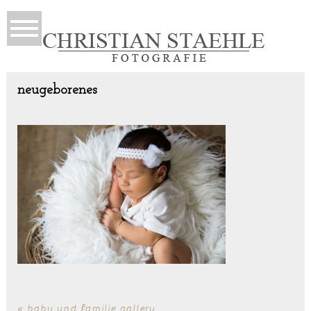
neugeborenes
«
baby und familie gallery