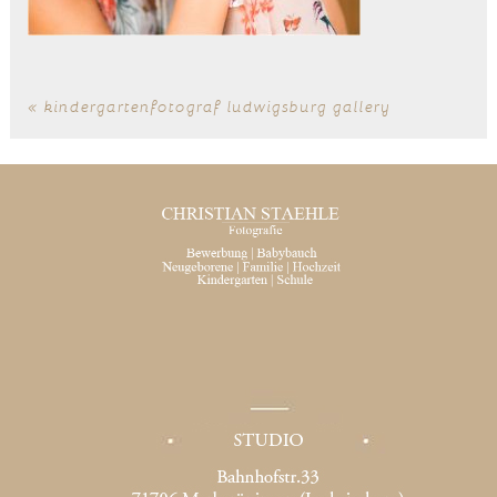
«
kindergartenfotograf ludwigsburg gallery