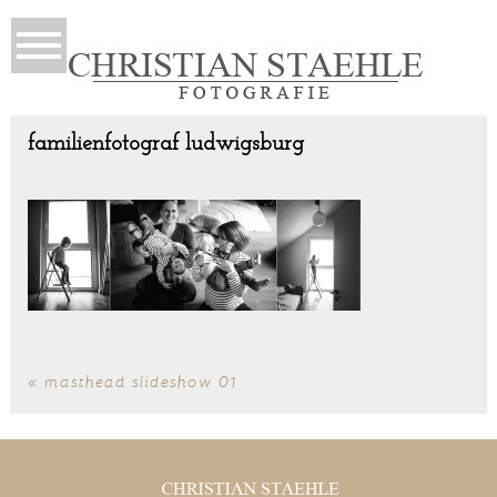
familienfotograf ludwigsburg
«
masthead slideshow 01