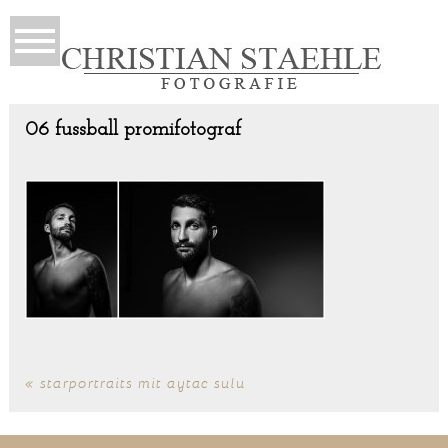
06 fussball promifotograf
«
starportraits mit aytac sulu