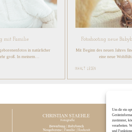
g mit Familie
Fotoshooting neue Baby
eborenenfotos in natürlicher
Mit Beginn des neuen Jahres fin
 sehr groß. In meinem…
eine neue Wohlfü
INHALT LESEN
Um dir ein op
Geräteinforma
zustimmst, kö
verarbeiten. 
und Funktione