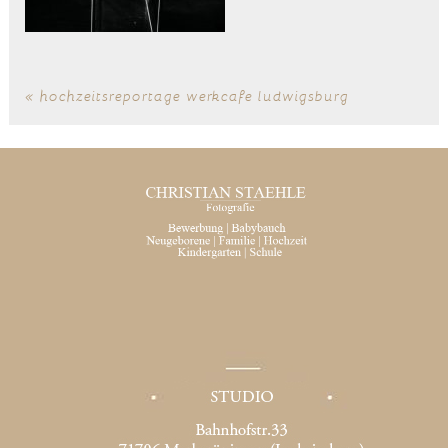
«
hochzeitsreportage werkcafe ludwigsburg