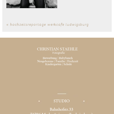
«
hochzeitsreportage werkcafe ludwigsburg