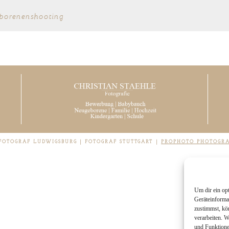
borenenshooting
 FOTOGRAF LUDWIGSBURG | FOTOGRAF STUTTGART
|
PROPHOTO PHOTOGR
Um dir ein op
Geräteinforma
zustimmst, kö
verarbeiten. 
und Funktione