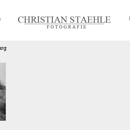
g
urg