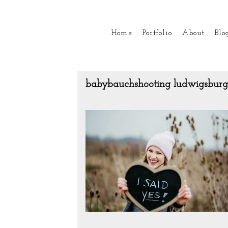
Home
Portfolio
About
Blo
babybauchshooting ludwigsburg