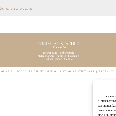
borenenshooting
TOGRAFIE | FOTOGRAF LUDWIGSBURG | FOTOGRAF STUTTGART
|
PROPHOTO 
Um dir ein op
Geräteinforma
zustimmst, kö
verarbeiten. 
und Funktione