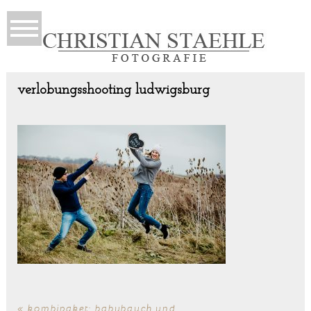
verlobungsshooting ludwigsburg
«
kombipaket: babybauch und