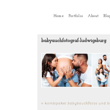
Home
Portfolio
About
Blo
babyauchfotograf-ludwigsburg
«
kombipaket babybauchfotos und b