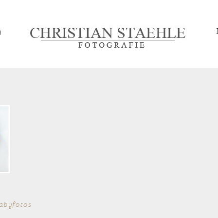
g
abyfotos