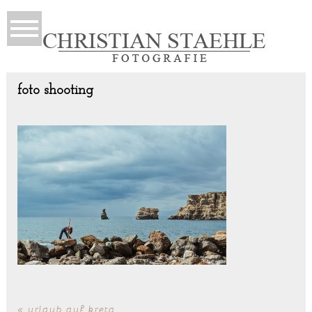
foto shooting
«
urlaub auf kreta