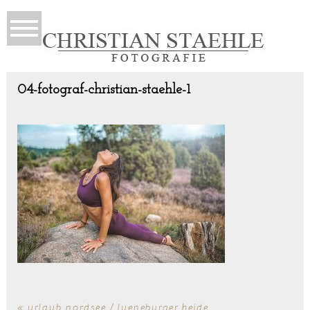
04-fotograf-christian-staehle-1
«
urlaub nordsee / lueneburger heide