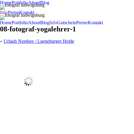
Home
Portfolio
About
Blog
Info
Preise
Kontakt
Home
Portfolio
About
Blog
Info
Gutschein
Preise
Kontakt
08-fotograf-yogalehrer-1
«
Urlaub Nordsee / Lueneburger Heide