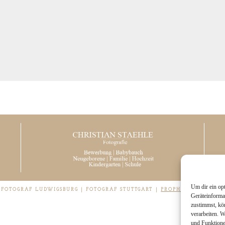
Um dir ein op
| FOTOGRAF LUDWIGSBURG | FOTOGRAF STUTTGART
|
PROPHOTO PHOTOGR
Geräteinforma
zustimmst, kö
verarbeiten. 
und Funktione