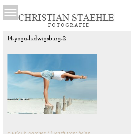
14-yoga-ludwigsburg-2
«
urlaub nordsee / lueneburger heide